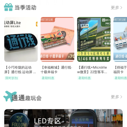
【小巧玲珑的运动
【幸福榕城】通行线·
【通行线×MicroVie
【得福于
屏】通行线·运动屏 Li
十载幸福卡
w微景】22型客车模
福田卡
te
型套装 45/46次特快
限时折扣
暑期特惠
暑期特惠
暑期特
列车 N比例火车模型