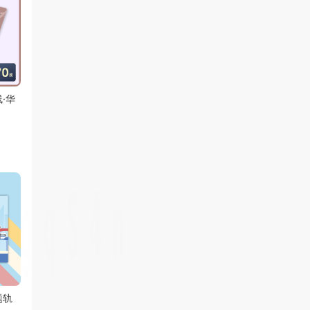
·华
通行线·PKX女王卡
通行线·西九黄海豚卡
【通
色上
个一
79
79
61
¥
.2
¥
.2
¥
.2
题轨
【通行线 x Trainfanz】
【幸福榕城】通行线·十
【蓝