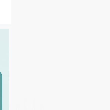
南国DF11G交通联合卡
载幸福卡
三长
海南一卡通 限量发行50
大家都在买
人气款
0张
80
79
79
¥
¥
.2
¥
.2