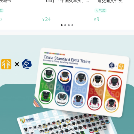
长城卡
dio】「中国火车头」脸
道交通文件夹
谱潮T｜穿在身上的铁路
款
人气款
文化潮流T恤衫
24
9
.2
¥
¥