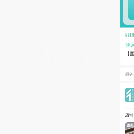
8
¥
满8
【
服务
店铺