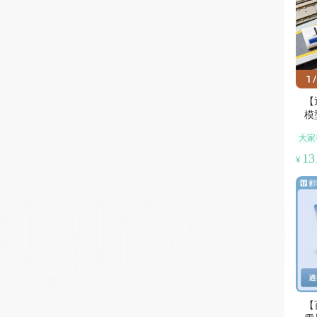
【
模
大家
13
¥
【