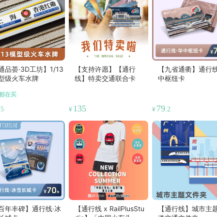
通品荟·3D工坊】1/13
【支持许愿】【通行
【九省通衢】通行线
型级火车水牌
线】特卖交通联合卡
中枢纽卡
都在买
135
79
.5
¥
¥
.2
百年丰碑】通行线·冰
【通行线 x RailPlusStu
【通行线】城市主