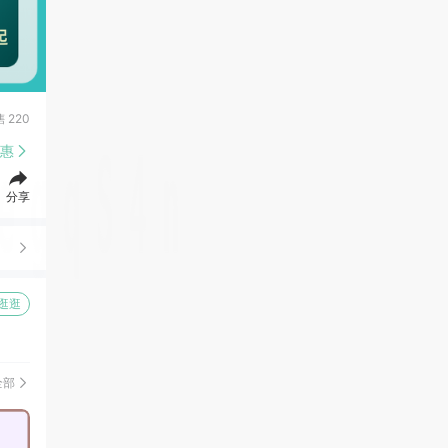
售
220
惠
分享
逛逛
全部