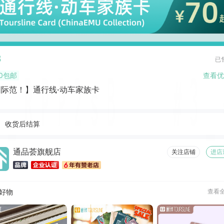
8
已
0包邮
查看优
国际范！】通行线·动车家族卡
收货后结算
通品荟旗舰店
关注店铺
进店
好物
查看